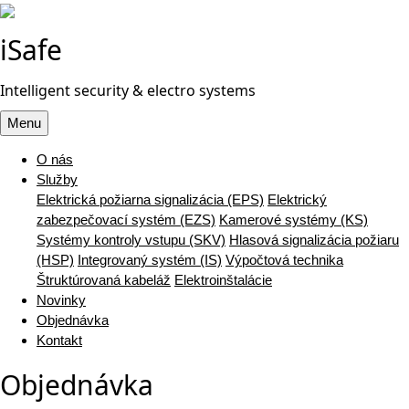
iSafe
Intelligent security & electro systems
Menu
O nás
Služby
Elektrická požiarna signalizácia (EPS)
Elektrický
zabezpečovací systém (EZS)
Kamerové systémy (KS)
Systémy kontroly vstupu (SKV)
Hlasová signalizácia požiaru
(HSP)
Integrovaný systém (IS)
Výpočtová technika
Štruktúrovaná kabeláž
Elektroinštalácie
Novinky
Objednávka
Kontakt
Objednávka